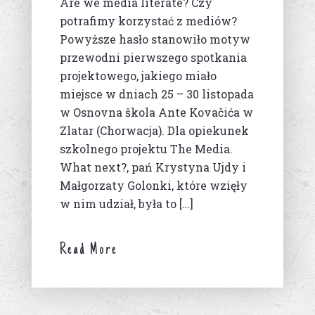
Are we media literate? Czy
potrafimy korzystać z mediów?
Powyższe hasło stanowiło motyw
przewodni pierwszego spotkania
projektowego, jakiego miało
miejsce w dniach 25 – 30 listopada
w Osnovna škola Ante Kovačića w
Zlatar (Chorwacja). Dla opiekunek
szkolnego projektu The Media.
What next?, pań Krystyna Ujdy i
Małgorzaty Golonki, które wzięły
w nim udział, była to […]
Read More